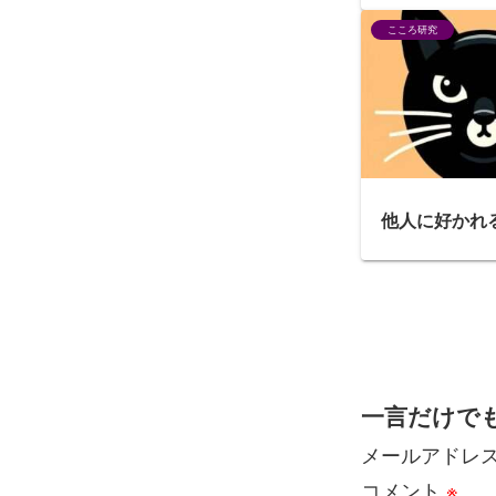
こころ研究
他人に好かれ
一言だけで
メールアドレ
コメント
※