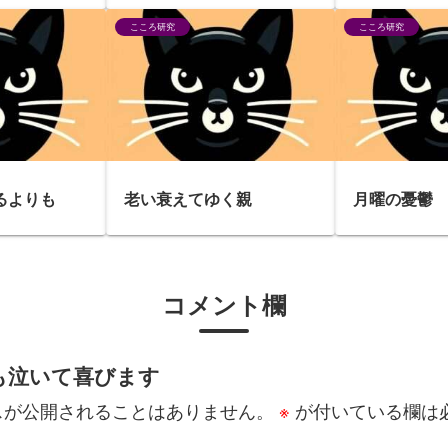
こころ研究
こころ研究
るよりも
老い衰えてゆく親
月曜の憂鬱
コメント欄
も泣いて喜びます
スが公開されることはありません。
※
が付いている欄は