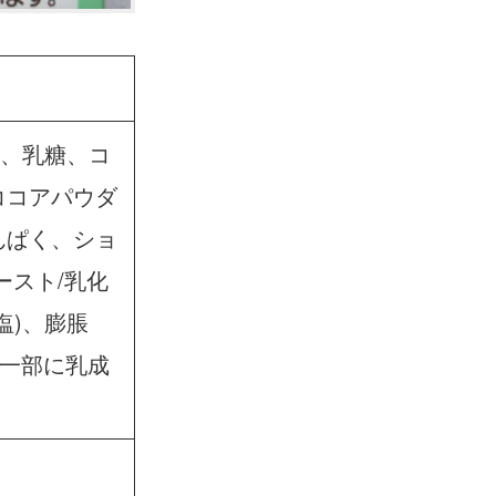
糖、乳糖、コ
ココアパウダ
んぱく、ショ
ースト/乳化
塩)、膨脹
(一部に乳成