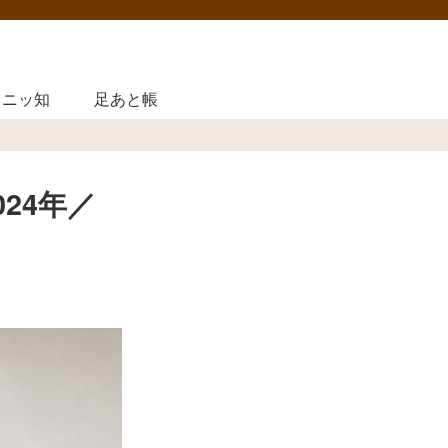
ニッ知
足あと帳
24年／